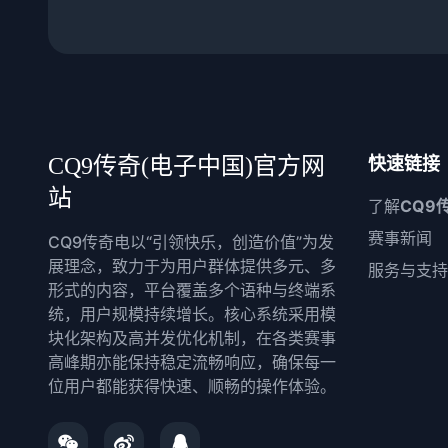
CQ9传奇(电子中国)官方网
快速链接
站
了解
CQ9
赛事新闻
CQ9传奇电以“引领快乐，创造价值”为发
展理念，致力于为用户群体提供多元、多
服务与支持
形式的内容，平台覆盖多个语种与终端系
统，用户规模持续增长。核心系统采用模
块化架构及高并发优化机制，在各类赛事
高峰期亦能保持稳定流畅响应，确保每一
位用户都能获得快速、顺畅的操作体验。