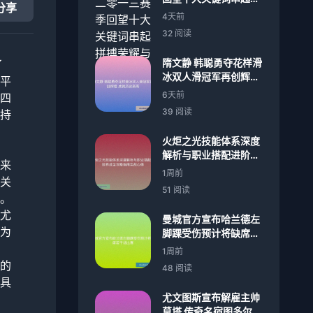
分享
搏荣耀与成长记忆难忘
4天前
32 阅读
隋文静 韩聪勇夺花样滑
了
冰双人滑冠军再创辉煌
水平
成就历史新高
6天前
四
39 阅读
，持
火炬之光技能体系深度
解析与职业搭配进阶养
越来
成全攻略指南实战心得
1周前
关
51 阅读
。
，尤
曼城官方宣布哈兰德左
为
脚踝受伤预计将缺席若
干场比赛
1周前
准的
48 阅读
具
尤文图斯宣布解雇主帅
莫塔 传奇名宿图多尔正