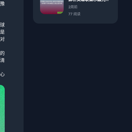
豫
斯卡纳的崛起之路全面
2周前
攻略
77 阅读
的球
是
对
的
清
种心