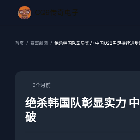
首页
/
赛事新闻
/
绝杀韩国队彰显实力 中国U22男足持续进
3个月前
绝杀韩国队彰显实力 中
破