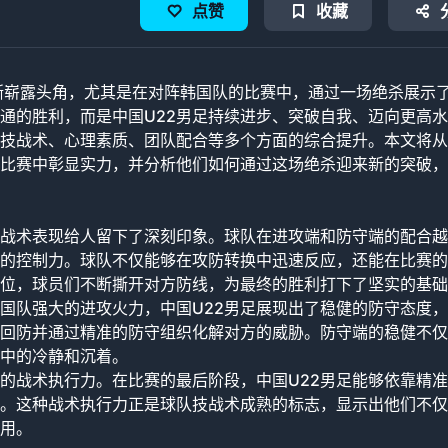
点赞
收藏
渐崭露头角，尤其是在对阵韩国队的比赛中，通过一场绝杀展示
通的胜利，而是中国U22男足持续进步、突破自我、迈向更高
技战术、心理素质、团队配合等多个方面的综合提升。本文将从
的比赛中彰显实力，并分析他们如何通过这场绝杀迎来新的突破
技战术表现给人留下了深刻印象。球队在进攻端和防守端的配合
的控制力。球队不仅能够在攻防转换中迅速反应，还能在比赛的
位，球员们不断撕开对方防线，为最终的胜利打下了坚实的基础
国队强大的进攻火力，中国U22男足展现出了稳健的防守态度
回防并通过精准的防守组织化解对方的威胁。防守端的稳健不仅
中的冷静和沉着。
的战术执行力。在比赛的最后阶段，中国U22男足能够依靠精
。这种战术执行力正是球队技战术成熟的标志，显示出他们不仅
用。