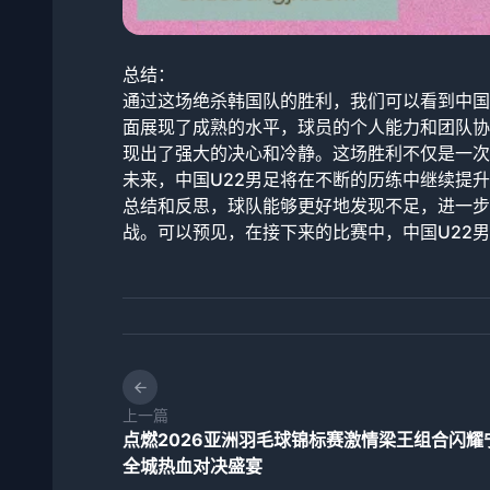
总结：
通过这场绝杀韩国队的胜利，我们可以看到中国
面展现了成熟的水平，球员的个人能力和团队协
现出了强大的决心和冷静。这场胜利不仅是一次
未来，中国U22男足将在不断的历练中继续提
总结和反思，球队能够更好地发现不足，进一步
战。可以预见，在接下来的比赛中，中国U22
上一篇
点燃2026亚洲羽毛球锦标赛激情梁王组合闪耀
全城热血对决盛宴