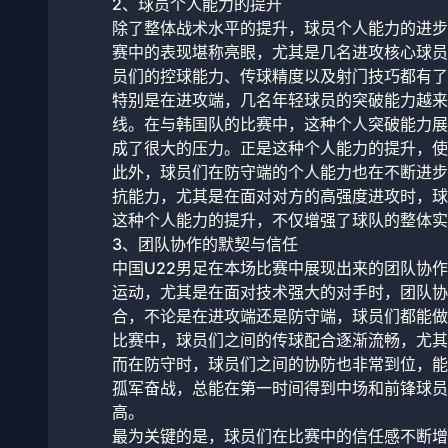
2、球员个人能力的提升
除了整体战术水平的提升，球员个人能力的进步
赛中的表现堪称亮眼，尤其是几名进攻核心球员
员们的控球能力、传球精度以及射门技巧都有了
特别是在进攻端，几名年轻球员的突破能力越来
线。在与韩国队的比赛中，这种个人突破能力展
成了很大的压力。正是这种个人能力的提升，使
此外，球员们在防守端的个人能力也在不断进步
抗能力，尤其是在面对对方的高强度进攻时，球
这种个人能力的提升，不仅增强了球队的整体实
3、团队协作的默契与信任
中国U22男足在本场比赛中展现出来的团队协
运动，尤其是在面对技术强大的对手时，团队协
合，不论是在进攻端还是防守端，球员们都能做
比赛中，球员们之间的传球配合逐渐流畅，尤其
而在防守时，球员们之间的协防也非常到位，能
孤军奋战，总能在第一时间得到中场和前锋球员
高。
最为关键的是，球员们在比赛中的信任感不断增