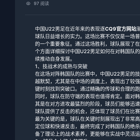
97 阅读
中国U22男足在近年来的表现逐
CQ9官方网站
球队日益增长的实力。这场比赛不仅仅是一场普
的一个重要象征。通过这场胜利，球队展现了在
个方面详细探讨中国U22男足如何在对韩国队
续推动自身发展。
1、技战术的成熟与突破
在这场对阵韩国队的比赛中，中国U22男足的
越默契，尤其是在中场的调度上，表现出了较强
键时刻找到突破口。通过精确的传球和合理的跑
同时，球队在防守端的表现也值得肯定。面对韩
其是在对方进攻最猛烈的阶段，球员们能够迅速
球队提供了反击的机会，还体现了球员们在比赛
最为关键的是，球队在关键时刻展现出了非常高
定位球和快速反击，最终完成了对韩国队的绝杀
备了理论上的战术素养，更能够在实战中灵活运