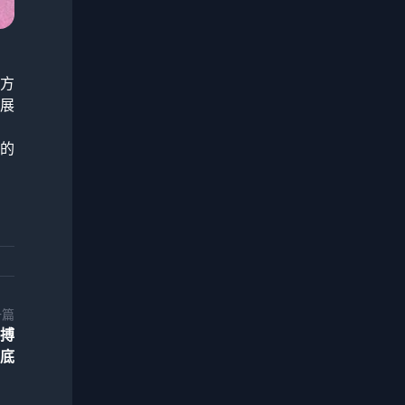
术方
展
赛的
一篇
搏
底