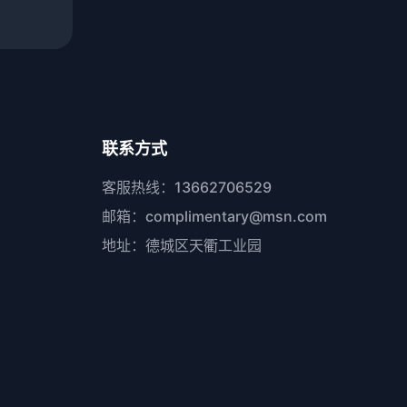
联系方式
客服热线：13662706529
邮箱：complimentary@msn.com
地址：德城区天衢工业园