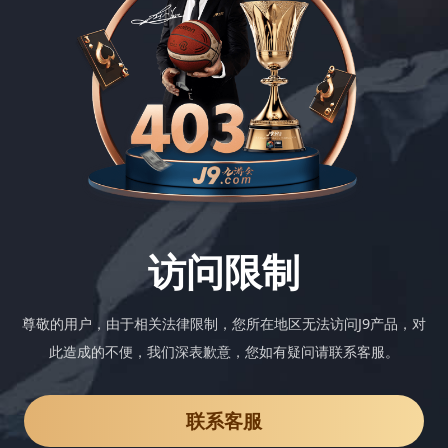
访问限制
尊敬的用户，由于相关法律限制，您所在地区无法访问J9产品，对
此造成的不便，我们深表歉意，您如有疑问请联系客服。
联系客服