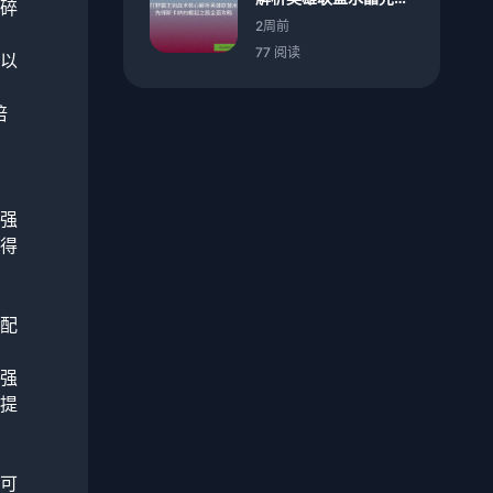
碎
斯卡纳的崛起之路全面
2周前
攻略
77 阅读
以
倍
强
得
配
强
提
可