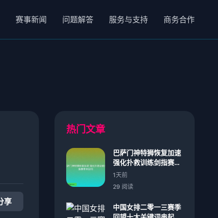
赛事新闻
问题解答
服务与支持
商务合作
热门文章
巴萨门神特狮恢复加速
强化扑救训练剑指赛季
末回归
1天前
29 阅读
分享
中国女排二零一三赛季
回望十大关键词串起拼