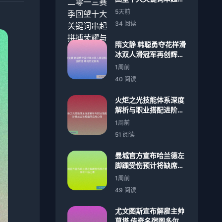
搏荣耀与成长记忆难忘
5天前
34 阅读
隋文静 韩聪勇夺花样滑
冰双人滑冠军再创辉煌
成就历史新高
1周前
40 阅读
火炬之光技能体系深度
解析与职业搭配进阶养
成全攻略指南实战心得
1周前
51 阅读
曼城官方宣布哈兰德左
脚踝受伤预计将缺席若
干场比赛
1周前
49 阅读
尤文图斯宣布解雇主帅
莫塔 传奇名宿图多尔正