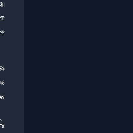
和
需
需
系
碎
够
致
、
技