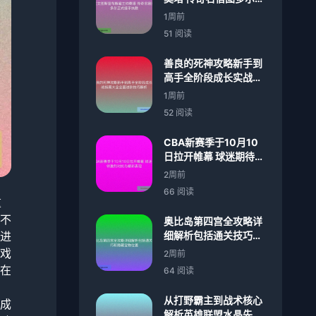
式接手执教
1周前
51 阅读
善良的死神攻略新手到
高手全阶段成长实战指
南大全全面进阶技巧解
1周前
析
52 阅读
CBA新赛季于10月10
日拉开帷幕 球迷期待激
烈对抗与精彩表现
2周前
66 阅读
重
不
奥比岛第四宫全攻略详
进
细解析包括通关技巧和
隐藏宝物位置
戏
2周前
在
64 阅读
从打野霸主到战术核心
成
解析英雄联盟水晶先锋