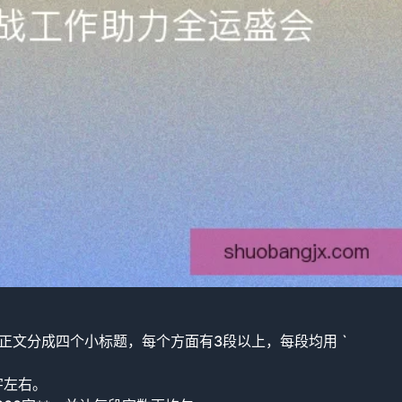
正文分成四个小标题，每个方面有3段以上，每段均用 `
字左右。