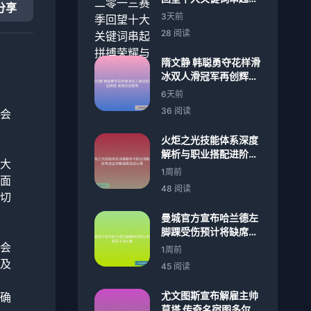
分享
搏荣耀与成长记忆难忘
3天前
28 阅读
隋文静 韩聪勇夺花样滑
冰双人滑冠军再创辉煌
成就历史新高
6天前
36 阅读
会
火炬之光技能体系深度
解析与职业搭配进阶养
大
成全攻略指南实战心得
1周前
面
48 阅读
切
曼城官方宣布哈兰德左
脚踝受伤预计将缺席若
干场比赛
会
1周前
及
45 阅读
尤文图斯宣布解雇主帅
确
莫塔 传奇名宿图多尔正