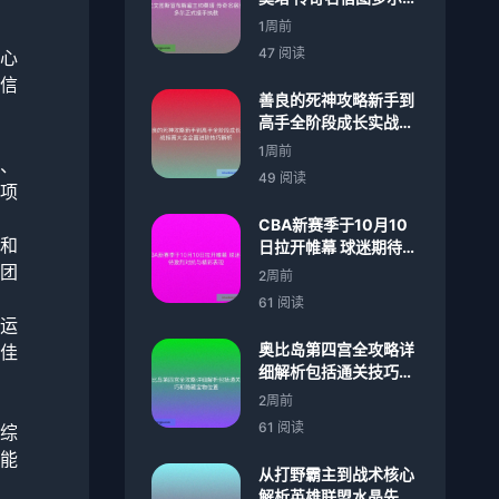
式接手执教
1周前
47 阅读
心
信
善良的死神攻略新手到
高手全阶段成长实战指
南大全全面进阶技巧解
1周前
、
析
49 阅读
项
CBA新赛季于10月10
和
日拉开帷幕 球迷期待激
烈对抗与精彩表现
团
2周前
61 阅读
运
奥比岛第四宫全攻略详
佳
细解析包括通关技巧和
隐藏宝物位置
2周前
61 阅读
综
能
从打野霸主到战术核心
解析英雄联盟水晶先锋