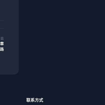
一篇
章
路
联系方式