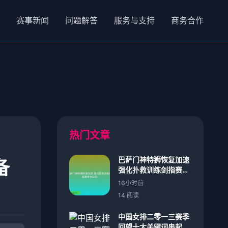
赛事新闻
问题解答
服务与支持
商务合作
热门文章
巴萨门神特狮恢复加速
备
强化扑救训练剑指赛季
末回归
16小时前
14 阅读
中国女排二零一三赛季
回望十大关键词串起拼