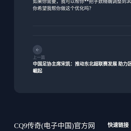
如果你需要，我可以帮你**把字数精确调整到30
你希望我帮你做这个优化吗？
上一篇
中国足协主席宋凯：推动东北超联赛发展 助力
崛起
CQ9传奇(电子中国)官方网
快速链接