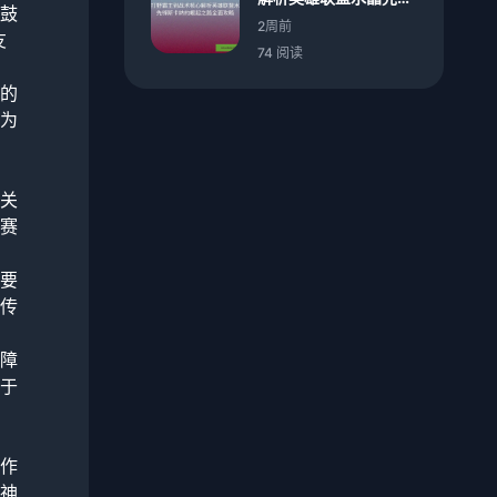
鼓
斯卡纳的崛起之路全面
2周前
友
攻略
74 阅读
的
为
关
赛
要
传
障
于
作
神