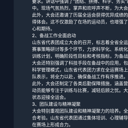
要求。讲话中强调了“团结、拼搏、科学、务实
中。现场气氛热烈，掌声和欢呼声不断，为大会
此外，大会还邀请了历届全运会获得优异成绩的
得体会。这不仅激励了在场的运动员，也增强了
心和期待。
2、备战工作全面启动
山东省代表团成立大会的召开，标志着全省全运
赛事策略研讨等多个环节，力求科学化、系统化
训练计划，明确阶段性目标和考核指标，为备战
大会还特别强调了科技手段在备战中的应用，包
科学管理模式，山东省代表团力求在全运赛场上
队表示，将全力以赴，确保备战工作有序推进。
此外，大会还制定了各类后勤保障措施，涵盖营
动员能够专注于训练与比赛，减轻后顾之忧。大
状态迎接全运会。
3、团队建设与精神凝聚
大会特别重视团队建设和精神凝聚力的培养。全
合考验。山东省代表团通过集体培训、心理辅导
在赛场上形成合力。