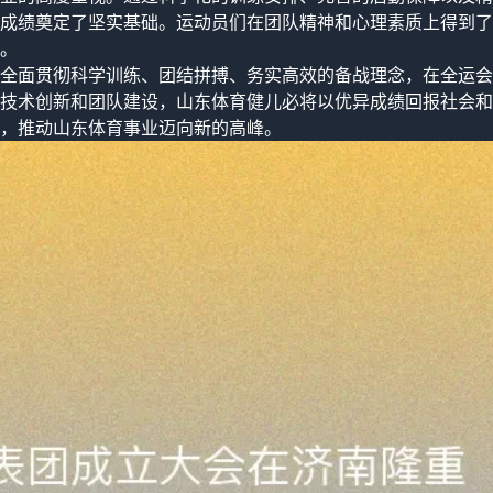
成绩奠定了坚实基础。运动员们在团队精神和心理素质上得到了
。
全面贯彻科学训练、团结拼搏、务实高效的备战理念，在全运会
技术创新和团队建设，山东体育健儿必将以优异成绩回报社会和
，推动山东体育事业迈向新的高峰。