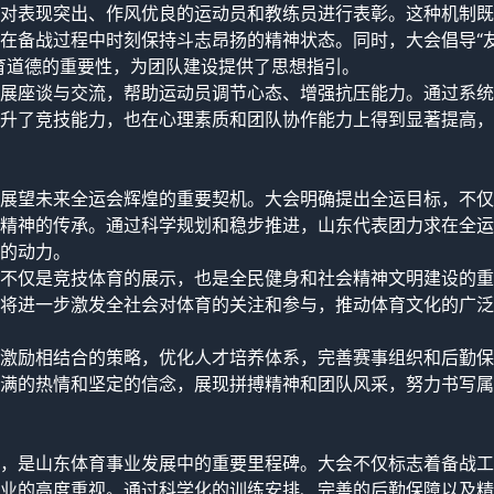
对表现突出、作风优良的运动员和教练员进行表彰。这种机制既
在备战过程中时刻保持斗志昂扬的精神状态。同时，大会倡导“
育道德的重要性，为团队建设提供了思想指引。
展座谈与交流，帮助运动员调节心态、增强抗压能力。通过系统
升了竞技能力，也在心理素质和团队协作能力上得到显著提高，
展望未来全运会辉煌的重要契机。大会明确提出全运目标，不仅
精神的传承。通过科学规划和稳步推进，山东代表团力求在全运
的动力。
不仅是竞技体育的展示，也是全民健身和社会精神文明建设的重
将进一步激发全社会对体育的关注和参与，推动体育文化的广泛
激励相结合的策略，优化人才培养体系，完善赛事组织和后勤保
满的热情和坚定的信念，展现拼搏精神和团队风采，努力书写属
，是山东体育事业发展中的重要里程碑。大会不仅标志着备战工
业的高度重视。通过科学化的训练安排、完善的后勤保障以及精