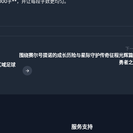
00字**，并让每段字数更均匀。
下
围绕赛尔号提诺的成长历险与星际守护传奇征程光辉篇
勇者之
区域足球
服务支持